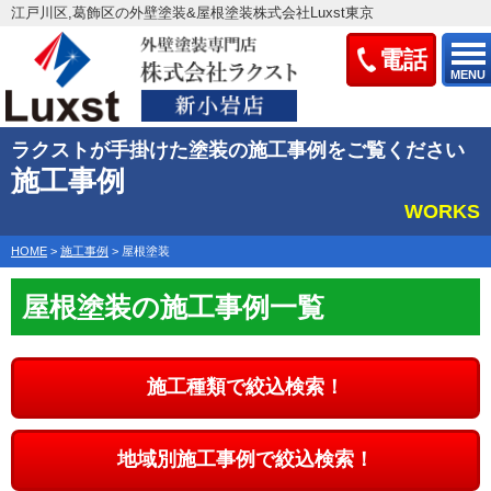
江戸川区,葛飾区の外壁塗装&屋根塗装株式会社Luxst東京
電話
MENU
ラクストが手掛けた塗装の施工事例をご覧ください
施工事例
WORKS
HOME
>
施工事例
>
屋根塗装
屋根塗装の施工事例一覧
施工種類で絞込検索！
地域別施工事例で絞込検索！