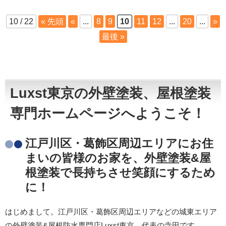
10 / 22
« 先頭
«
...
8
9
10
11
12
...
20
...
»
最後 »
Luxst東京の外壁塗装、屋根塗装
専門ホームページへようこそ！
江戸川区・葛飾区周辺エリアにお住
まいの皆様のお家を、外壁塗装&屋
根塗装で長持ちさせ笑顔にするため
に！
はじめまして。江戸川区・葛飾区周辺エリアなどの城東エリア
の外壁塗装&屋根防水専門店Luxst東京、代表の寺田です。