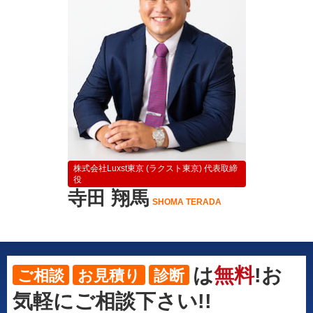
株式会社Luxst東京 (ラクスト東京) 代表取締
役
寺田 翔馬
SHOMA TERADA
は
無料
!お
ご相談
お見積り
診断
気軽にご相談下さい!!