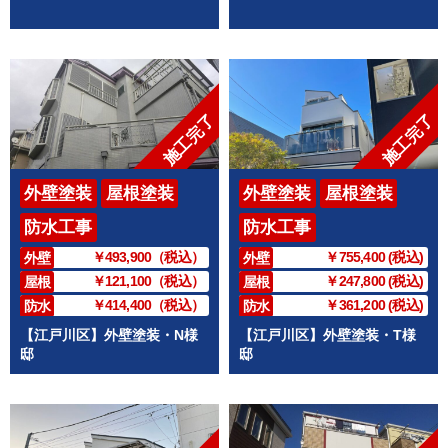
施工完了
施工完了
外壁塗装
屋根塗装
外壁塗装
屋根塗装
防水工事
防水工事
￥493,900（税込）
￥755,400 (税込)
外壁
外壁
￥121,100（税込）
￥247,800 (税込)
屋根
屋根
￥414,400（税込）
￥361,200 (税込)
防水
防水
【江戸川区】外壁塗装・N様
【江戸川区】外壁塗装・T様
邸
邸