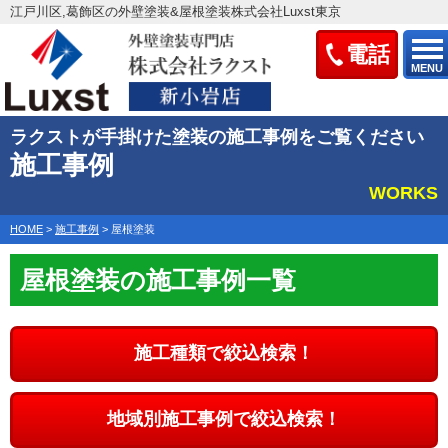
江戸川区,葛飾区の外壁塗装&屋根塗装株式会社Luxst東京
電話
MENU
ラクストが手掛けた塗装の施工事例をご覧ください
施工事例
WORKS
HOME
>
施工事例
>
屋根塗装
屋根塗装の施工事例一覧
施工種類で絞込検索！
地域別施工事例で絞込検索！