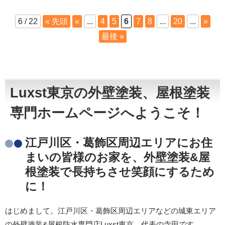
6 / 22
« 先頭
«
...
4
5
6
7
8
...
20
...
»
最後 »
Luxst東京の外壁塗装、屋根塗装
専門ホームページへようこそ！
江戸川区・葛飾区周辺エリアにお住
まいの皆様のお家を、外壁塗装&屋
根塗装で長持ちさせ笑顔にするため
に！
はじめまして。江戸川区・葛飾区周辺エリアなどの城東エリア
の外壁塗装&屋根防水専門店Luxst東京、代表の寺田です。