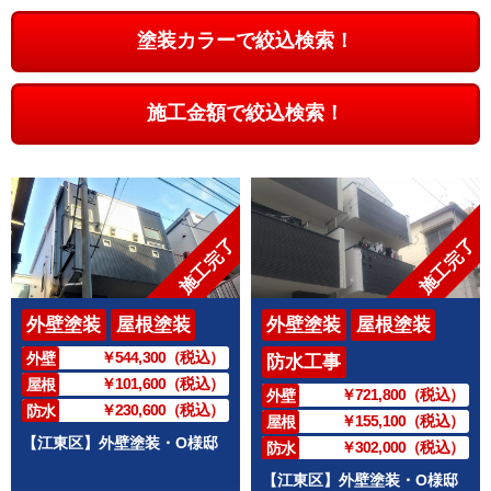
塗装カラーで絞込検索！
施工金額で絞込検索！
施工完了
施工完了
外壁塗装
屋根塗装
外壁塗装
屋根塗装
￥544,300（税込）
外壁
防水工事
￥101,600（税込）
屋根
￥721,800（税込）
外壁
￥230,600（税込）
防水
￥155,100（税込）
屋根
【江東区】外壁塗装・O様邸
￥302,000（税込）
防水
【江東区】外壁塗装・O様邸