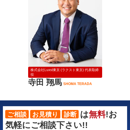
株式会社Luxst東京 (ラクスト東京) 代表取締
役
寺田 翔馬
SHOMA TERADA
は
無料
!お
ご相談
お見積り
診断
気軽にご相談下さい!!