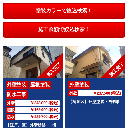
塗装カラーで絞込検索！
施工金額で絞込検索！
施工完了
施工完了
外壁塗装
屋根塗装
外壁塗装
￥237,500 (税込)
外壁
防水工事
【葛飾区】外壁塗装・F様邸
￥348,000 (税込)
外壁
￥169,400 (税込)
屋根
￥229,700 (税込)
防水
【江戸川区】外壁塗装・T様