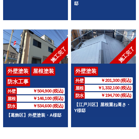
邸
施工完了
施工完了
外壁塗装
屋根塗装
外壁塗装
￥201,300 (税込)
外壁
防水工事
￥1,332,100 (税込)
屋根
￥504,900 (税込)
外壁
￥194,700 (税込)
防水
￥146,100 (税込)
屋根
【江戸川区】屋根重ね葺き・
￥534,600 (税込)
防水
Y様邸
【葛飾区】外壁塗装・A様邸