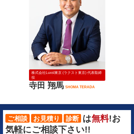
株式会社Luxst東京 (ラクスト東京) 代表取締
役
寺田 翔馬
SHOMA TERADA
は
無料
!お
ご相談
お見積り
診断
気軽にご相談下さい!!