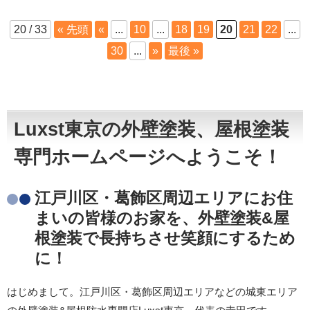
20 / 33
« 先頭
«
...
10
...
18
19
20
21
22
...
30
...
»
最後 »
Luxst東京の外壁塗装、屋根塗装
専門ホームページへようこそ！
江戸川区・葛飾区周辺エリアにお住
まいの皆様のお家を、外壁塗装&屋
根塗装で長持ちさせ笑顔にするため
に！
はじめまして。江戸川区・葛飾区周辺エリアなどの城東エリア