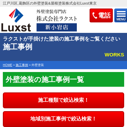
江戸川区,葛飾区の外壁塗装&屋根塗装株式会社Luxst東京
電話
MENU
ラクストが手掛けた塗装の施工事例をご覧ください
施工事例
WORKS
HOME
>
施工事例
>
外壁塗装
外壁塗装の施工事例一覧
施工種類で絞込検索！
地域別施工事例で絞込検索！