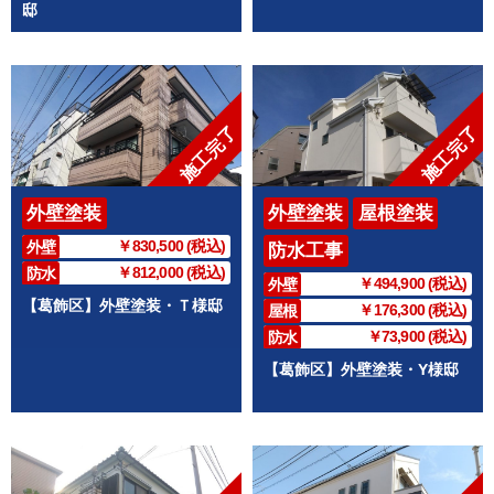
邸
施工完了
施工完了
外壁塗装
外壁塗装
屋根塗装
￥830,500 (税込)
外壁
防水工事
￥812,000 (税込)
防水
￥494,900 (税込)
外壁
【葛飾区】外壁塗装・Ｔ様邸
￥176,300 (税込)
屋根
￥73,900 (税込)
防水
【葛飾区】外壁塗装・Y様邸